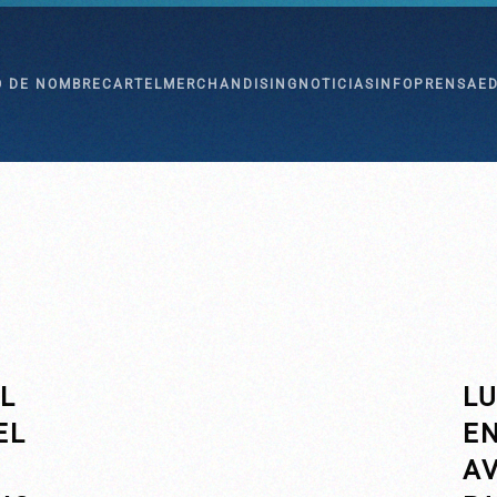
O DE NOMBRE
CARTEL
MERCHANDISING
NOTICIAS
INFO
PRENSA
E
L
L
EL
E
A