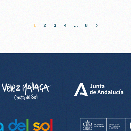
1
2
3
4
…
8