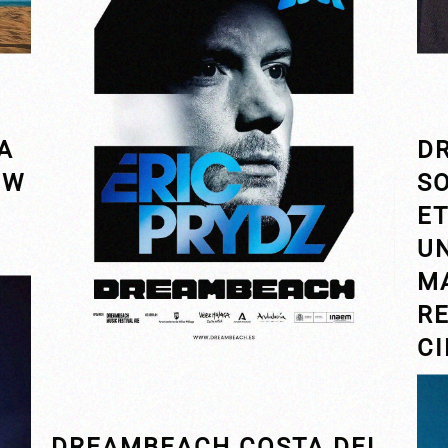
A
D
OW
SO
A
E
U
M
R
C
DREAMBEACH COSTA DEL