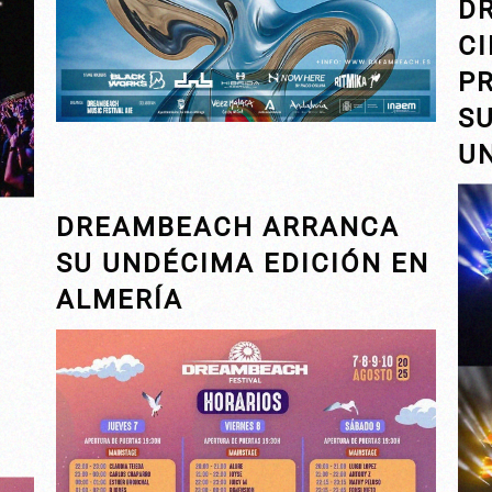
D
CI
PR
S
U
DREAMBEACH ARRANCA
SU UNDÉCIMA EDICIÓN EN
ALMERÍA