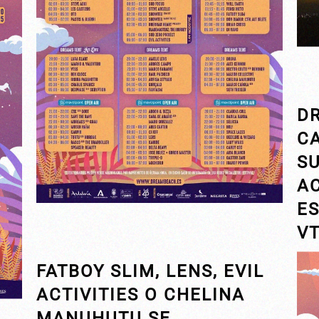
D
CA
S
A
ES
V
FATBOY SLIM, LENS, EVIL
ACTIVITIES O CHELINA
MANUHUTU SE