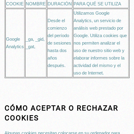
COOKIE
NOMBRE
DURACIÓN
PARA QUÉ SE UTILIZA
Utilizamos Google
Desde el
Analytics, un servicio de
comienzo
análisis web prestado por
del período
Google. Utiliza cookies que
Google
_ga, _gid,
de sesiones
nos permiten analizar el
Analytics
_gat,
hasta dos
uso de nuestro sitio web y
años
elaborar informes sobre la
después.
actividad del mismo y el
uso de Internet.
CÓMO ACEPTAR O RECHAZAR
COOKIES
Algunas cookies necesitan colocarse en su ordenador para