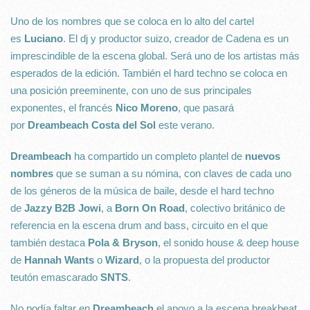
Uno de los nombres que se coloca en lo alto del cartel
es
Luciano
. El dj y productor suizo, creador de Cadena es un
imprescindible de la escena global. Será uno de los artistas más
esperados de la edición. También el hard techno se coloca en
una posición preeminente, con uno de sus principales
exponentes, el francés
Nico Moreno
, que pasará
por
Dreambeach Costa del Sol
este verano.
Dreambeach
ha compartido un completo plantel de
nuevos
nombres
que se suman a su nómina, con claves de cada uno
de los géneros de la música de baile, desde el hard techno
de
Jazzy B2B Jowi
, a
Born On Road
, colectivo británico de
referencia en la escena drum and bass, circuito en el que
también destaca
Pola & Bryson
, el sonido house & deep house
de
Hannah Wants
o
Wizard
, o la propuesta del productor
teutón emascarado
SNTS
.
No podía faltar en
Dreambeach
el apoyo a la escena breakbeat