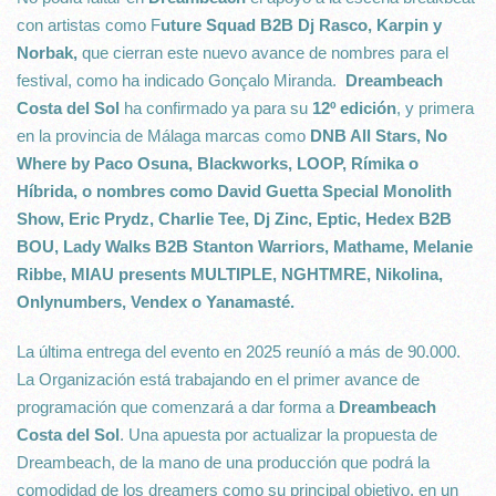
con artistas como F
uture Squad B2B Dj Rasco, Karpin y
Norbak,
que cierran este nuevo avance de nombres para el
festival, como ha indicado Gonçalo Miranda.
Dreambeach
Costa del Sol
ha confirmado ya para su
12º edición
, y primera
en la provincia de Málaga marcas como
DNB All Stars, No
Where by Paco Osuna, Blackworks, LOOP, Rímika o
Híbrida, o nombres como David Guetta Special Monolith
Show, Eric Prydz, Charlie Tee, Dj Zinc, Eptic, Hedex B2B
BOU, Lady Walks B2B Stanton Warriors, Mathame, Melanie
Ribbe, MIAU presents MULTIPLE, NGHTMRE, Nikolina,
Onlynumbers, Vendex o Yanamasté.
La última entrega del evento en 2025 reuníó a más de 90.000.
La Organización está trabajando en el primer avance de
programación que comenzará a dar forma a
Dreambeach
Costa del Sol
. Una apuesta por actualizar la propuesta de
Dreambeach, de la mano de una producción que podrá la
comodidad de los dreamers como su principal objetivo, en un