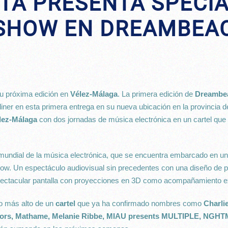
TA PRESENTA SPECI
SHOW EN DREAMBEA
u próxima edición en
Vélez-Málaga
. La primera edición de
Dreambea
iner en esta primera entrega en su nueva ubicación en la provincia 
lez-Málaga
con dos jornadas de música electrónica en un cartel que 
 mundial de la música electrónica, que se encuentra embarcado en un
Show. Un espectáculo audiovisual sin precedentes con una diseño de
pectacular pantalla con proyecciones en 3D como acompañamiento e
lo más alto de un
cartel
que ya ha confirmado nombres como
Charli
ors, Mathame, Melanie Ribbe, MIAU presents MULTIPLE, NGHTM