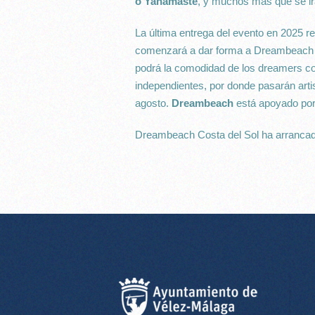
o Yanamasté
, y muchos más que se i
La última entrega del evento en 2025 
comenzará a dar forma a Dreambeach Co
podrá la comodidad de los dreamers com
independientes, por donde pasarán artis
agosto.
Dreambeach
está apoyado por
Dreambeach Costa del Sol ha arrancad