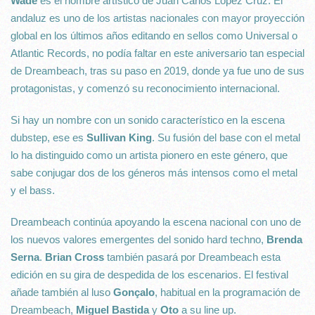
Wade
es el nombre artístico de Juan Carlos López Cruz. El
andaluz es uno de los artistas nacionales con mayor proyección
global en los últimos años editando en sellos como Universal o
Atlantic Records, no podía faltar en este aniversario tan especial
de Dreambeach, tras su paso en 2019, donde ya fue uno de sus
protagonistas, y comenzó su reconocimiento internacional.
Si hay un nombre con un sonido característico en la escena
dubstep, ese es
Sullivan King
. Su fusión del base con el metal
lo ha distinguido como un artista pionero en este género, que
sabe conjugar dos de los géneros más intensos como el metal
y el bass.
Dreambeach continúa apoyando la escena nacional con uno de
los nuevos valores emergentes del sonido hard techno,
Brenda
Serna
.
Brian Cross
también pasará por Dreambeach esta
edición en su gira de despedida de los escenarios. El festival
añade también al luso
Gonçalo
, habitual en la programación de
Dreambeach,
Miguel Bastida
y
Oto
a su line up.