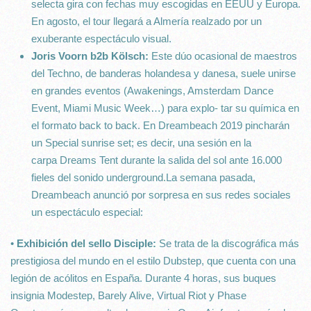
selecta gira con fechas muy escogidas en EEUU y Europa.
En agosto, el tour llegará a Almería realzado por un
exuberante espectáculo visual.
Joris Voorn b2b Kölsch:
Este dúo ocasional de maestros
del Techno, de banderas holandesa y danesa, suele unirse
en grandes eventos (Awakenings, Amsterdam Dance
Event, Miami Music Week…) para explo- tar su química en
el formato back to back. En Dreambeach 2019 pincharán
un Special sunrise set; es decir, una sesión en la
carpa Dreams Tent durante la salida del sol ante 16.000
fieles del sonido underground.La semana pasada,
Dreambeach anunció por sorpresa en sus redes sociales
un espectáculo especial:
•
Exhibición del sello Disciple:
Se trata de la discográfica más
prestigiosa del mundo en el estilo Dubstep, que cuenta con una
legión de acólitos en España. Durante 4 horas, sus buques
insignia Modestep, Barely Alive, Virtual Riot y Phase