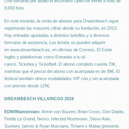
One tomarán por asalto el escenario Open Air frente a más de
8.000 fans.
En este instante, la venta de abonos para Dreambeach sigue
registrando las mayores cifras desde su fundación, en 2013.
Hay entradas ajustadas a distintos bolsillos y a diversos
formatos de asistencia. Los tickets se pueden adquirir
en www.dreambeach.es, en oficinas de Correos, El Corte
Inglés y plataformas como Entradas a tu al-
cance, Ticketea y Ticketbell. El abono completo cuesta 70€,
mientras que el precio del abono con acampada es de 98€. El
festival también ofrece modalidades VIP con y sin acampada
con precios desde 125€.
DREAMBEACH VILLARICOS 2019
EDM/Mainstream:
Armin van Buuren, Brian Cross, Don Diablo,
Fedde Le Grand, Nervo, Infected Mushroom, Steve Aoki,
Sunnery James & Ryan Marciano, Tchami x Malaa (presents