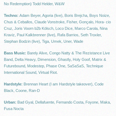
No Redemption) Todd Helder, W&W
Techno:
Adam Beyer, Agoria (live), Boris Brejcha, Boys Noize,
Chus & Ceballos, Claude Vonstroke, Fisher, Gonçalo, Hora- cio
Cruz, Joris Voorn b2b Kölsch, Loco Dice, Marco Carola, Nina
Kraviz, Paul Kalkbrenner (live), Rafa Barrios, Seth Troxler,
Stephan Bodzin (live), Tiga, Umek, Uner, Wade
Bass Music:
Barely Alive, Congo Natty & The Rezistance Live
Band, Delta Heavy, Dimension, Ghastly, Holy Goof, Matrix &
Futurebound, Modestep, Phase One, SaSaSaS, Technique
International Sound, Virtual Riot.
Hardstyle:
Brennan Heart (I am Hardstyle takeover), Code
Black, Coone, Ran-D
Urban:
Bad Gyal, Dellafuente, Fernando Costa, Foyone, Maka,
Fusa Nocta