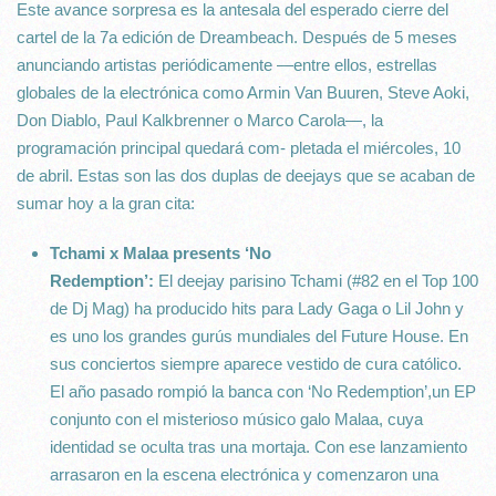
Este avance sorpresa es la antesala del esperado cierre del
cartel de la 7a edición de Dreambeach. Después de 5 meses
anunciando artistas periódicamente —entre ellos, estrellas
globales de la electrónica como Armin Van Buuren, Steve Aoki,
Don Diablo, Paul Kalkbrenner o Marco Carola—, la
programación principal quedará com- pletada el miércoles, 10
de abril. Estas son las dos duplas de deejays que se acaban de
sumar hoy a la gran cita:
Tchami x Malaa presents ‘No
Redemption’:
El deejay parisino Tchami (#82 en el Top 100
de Dj Mag) ha producido hits para Lady Gaga o Lil John y
es uno los grandes gurús mundiales del Future House. En
sus conciertos siempre aparece vestido de cura católico.
El año pasado rompió la banca con ‘No Redemption’,un EP
conjunto con el misterioso músico galo Malaa, cuya
identidad se oculta tras una mortaja. Con ese lanzamiento
arrasaron en la escena electrónica y comenzaron una