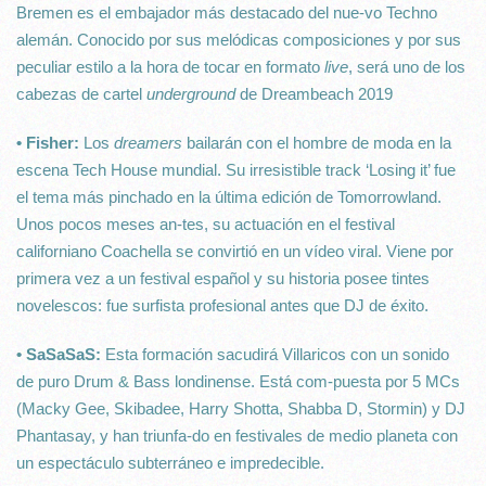
Bremen es el embajador más destacado del nue-vo Techno
alemán. Conocido por sus melódicas composiciones y por sus
peculiar estilo a la hora de tocar en formato
live
, será uno de los
cabezas de cartel
underground
de Dreambeach 2019
• Fisher:
Los
dreamers
bailarán con el hombre de moda en la
escena Tech House mundial. Su irresistible track ‘Losing it’ fue
el tema más pinchado en la última edición de Tomorrowland.
Unos pocos meses an-tes, su actuación en el festival
californiano Coachella se convirtió en un vídeo viral. Viene por
primera vez a un festival español y su historia posee tintes
novelescos: fue surfista profesional antes que DJ de éxito.
• SaSaSaS:
Esta formación sacudirá Villaricos con un sonido
de puro Drum & Bass londinense. Está com-puesta por 5 MCs
(Macky Gee, Skibadee, Harry Shotta, Shabba D, Stormin) y DJ
Phantasay, y han triunfa-do en festivales de medio planeta con
un espectáculo subterráneo e impredecible.