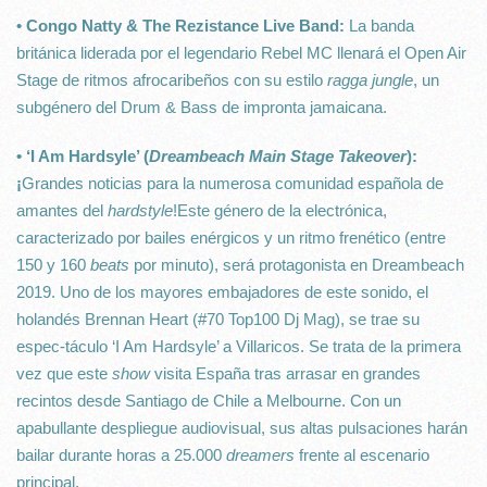
• Congo Natty & The Rezistance Live Band:
La banda
británica liderada por el legendario Rebel MC llenará el Open Air
Stage de ritmos afrocaribeños con su estilo
ragga jungle
, un
subgénero del Drum & Bass de impronta jamaicana.
• ‘I Am Hardsyle’ (
Dreambeach Main Stage Takeover
):
¡
Grandes noticias para la numerosa comunidad española de
amantes del
hardstyle
!Este género de la electrónica,
caracterizado por bailes enérgicos y un ritmo frenético (entre
150 y 160
beats
por minuto), será protagonista en Dreambeach
2019. Uno de los mayores embajadores de este sonido, el
holandés Brennan Heart (#70 Top100 Dj Mag), se trae su
espec-táculo ‘I Am Hardsyle’ a Villaricos. Se trata de la primera
vez que este
show
visita España tras arrasar en grandes
recintos desde Santiago de Chile a Melbourne. Con un
apabullante despliegue audiovisual, sus altas pulsaciones harán
bailar durante horas a 25.000
dreamers
frente al escenario
principal.