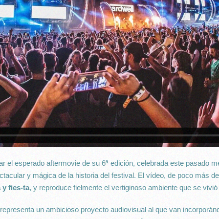
ar el esperado aftermovie de su 6ª edición, celebrada este pasado m
ctacular y mágica de la historia del festival. El vídeo, de poco más d
y fies-ta
, y reproduce fielmente el vertiginoso ambiente que se vivió
e representa un ambicioso proyecto audiovisual al que van incorporá