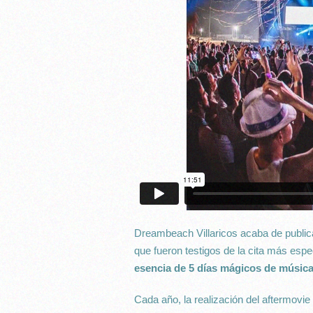
Dreambeach Villaricos acaba de public
que fueron testigos de la cita más espe
esencia de 5 días mágicos de música 
Cada año, la realización del aftermovi