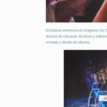
El festival rememora en imágenes los 5
docena de cámaras, técnicos y editores
montaje y diseño de efectos.