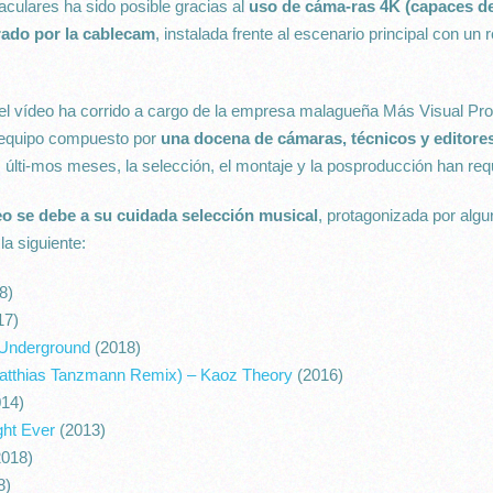
culares ha sido posible gracias al
uso de cáma-ras 4K (capaces de
trado por la cablecam
, instalada frente al escenario principal con un
 del vídeo ha corrido a cargo de la empresa malagueña Más Visual Pro
n equipo compuesto por
una docena de cámaras, técnicos y editores 
s últi-mos meses, la selección, el montaje y la posproducción han req
deo se debe a su cuidada selección musical
, protagonizada por algun
la siguiente:
8)
17)
 Underground
(2018)
atthias Tanzmann Remix)
– Kaoz Theory
(2016)
14)
ght Ever
(2013)
018)
8)