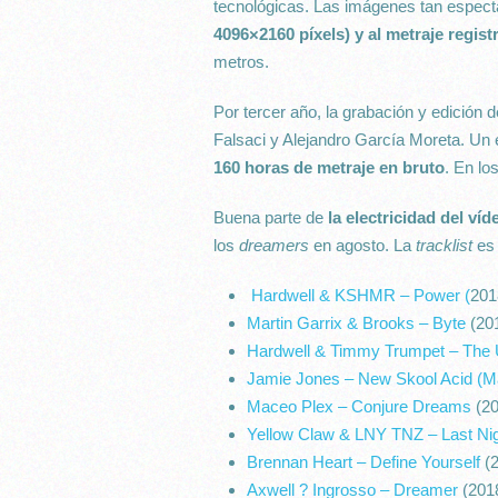
tecnológicas. Las imágenes tan especta
4096×2160 píxels) y al metraje regis
metros.
Por tercer año, la grabación y edición
Falsaci y Alejandro García Moreta. U
160 horas de metraje en bruto
. En lo
Buena parte de
la electricidad del ví
los
dreamers
en agosto. La
tracklist
es 
Hardwell & KSHMR – Power (
201
Martin Garrix & Brooks – Byte
(20
Hardwell & Timmy Trumpet – The
Jamie Jones – New Skool Acid (M
Maceo Plex – Conjure Dreams
(20
Yellow Claw & LNY TNZ – Last Ni
Brennan Heart – Define Yourself
(2
Axwell ? Ingrosso – Dreamer
(201