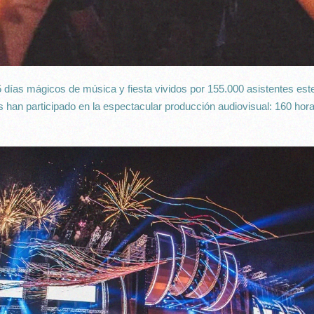
 días mágicos de música y fiesta vividos por 155.000 asistentes est
 han participado en la espectacular producción audiovisual: 160 hor