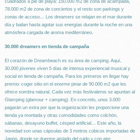
cuadrados a pie de playa: 150.000 m2 de zona de acampada,
78.000 m2 de zona de conciertos y el resto son parkings y
zonas de acceso… Los dreamers se relajan en el mar durante
día y bailan hasta agotar sus energías durante la noche en una
atmósfera cargada de aroma mediterráneo.
30.000 dreamers en tienda de campaña
El corazón de Dreambeach es su área de camping. Aquí,
30.000 jóvenes viven 5 días de intensa experiencial musical y
social en tienda de campaña. Para los primeros en llegar hay
premio: coger sitio en el enorme pinar de 90.000 m2 que les
ofrece sombra natural. Cada vez más festivaleros se apuntan al
Glamping (glamour + camping). En concreto, unos 3.000
pagarán un extra por que la organización les proporcione una
tienda ya montada y otras comodidades como colchón,
sábanas, desayuno buffet, césped artificial… Este año, la
novedad son unas cápsulas de 3 metros cúbicos importadas de
Japón, donde se duerme aislado del ruido y con aire