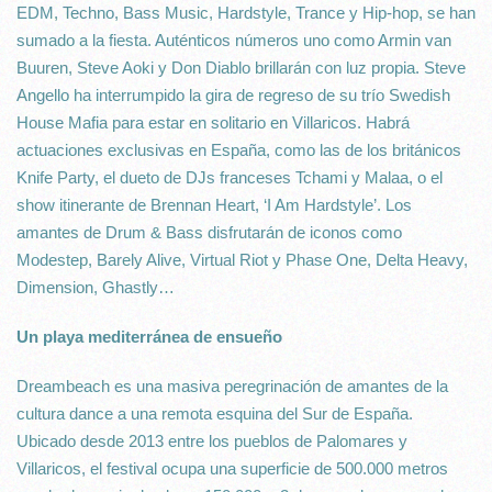
EDM, Techno, Bass Music, Hardstyle, Trance y Hip-hop, se han
sumado a la fiesta. Auténticos números uno como Armin van
Buuren, Steve Aoki y Don Diablo brillarán con luz propia. Steve
Angello ha interrumpido la gira de regreso de su trío Swedish
House Mafia para estar en solitario en Villaricos. Habrá
actuaciones exclusivas en España, como las de los británicos
Knife Party, el dueto de DJs franceses Tchami y Malaa, o el
show itinerante de Brennan Heart, ‘I Am Hardstyle’. Los
amantes de Drum & Bass disfrutarán de iconos como
Modestep, Barely Alive, Virtual Riot y Phase One, Delta Heavy,
Dimension, Ghastly…
Un playa mediterránea de ensueño
Dreambeach es una masiva peregrinación de amantes de la
cultura dance a una remota esquina del Sur de España.
Ubicado desde 2013 entre los pueblos de Palomares y
Villaricos, el festival ocupa una superficie de 500.000 metros