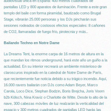
audiovisual única en España: 400 metros cuadrados de
pantallas LED y 800 aparatos de iluminación. Frente a este gran
templo del baile con forma piramidal, bautizado como Brugal
Stage, vibrarán 25.000 personas y los DJs pincharán sus
sesiones rodeados de costosos efectos especiales: 8 cañones
de CO2, llamaradas de fuego frío, pirotecnia y más..
Bailando Techno en Notre Dame
La Dreams Tent, la enorme carpa de 16 metros de altura en la
que mandan los ritmos underground, hará este año un guiño a la
actualidad. En su interior recreará un ambiente misterioso de
claroscuros inspirado en la catedral de Notre Dame de París,
que recientemente fue noticia debido a su trágico incendio. Aquí,
16.000 ravers bailarán con DJs como Adam Beyer, Marco
Carola, Loco Dice, Stephan Bodzin, Boris Brejcha, Joris Voorn
b2b Kölsch, Nina Kraviz o Charlotte de Witte. Desde lo alto de la
nave, 300 cabezas móviles de luz realzarán la verticalidad del
espacio y 300 metros cuadrados de pantallas LED harás las